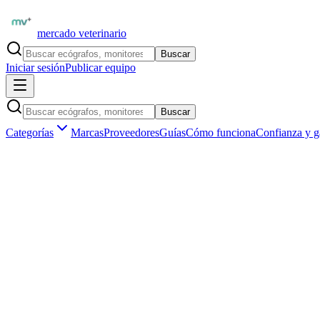
mercado veterinario
Buscar
Iniciar sesión
Publicar equipo
Buscar
Categorías
Marcas
Proveedores
Guías
Cómo funciona
Confianza y g
Marketplace veterinario profesional
Equipamiento veterinario
en
Argentina
La plataforma para veterinarios, clínicas y distribuidores. Comprá y
0
equipos
0
categorías
Vendedores verificados
Ver equipamiento
Publicar equipo