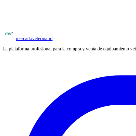
Explorá
todo el equipamiento veterinario disponible en
Argentina
: ec
Ver equipamiento
Todas las marcas
mercado
veterinario
La plataforma profesional para la compra y venta de equipamiento vet