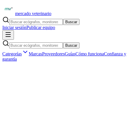
mercado veterinario
Buscar
Iniciar sesión
Publicar equipo
Buscar
Categorías
Marcas
Proveedores
Guías
Cómo funciona
Confianza y
garantía
Inicio
Equipamiento
Plataforma exclusiva para veterinarios verificados
Equipamiento veterinario
nuevo y usado
en
Argentina