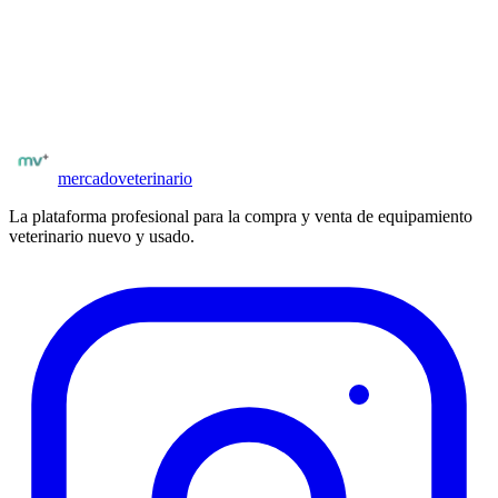
¿Mercado Veterinario vende medicamentos?
¿Cómo se verifica a los veterinarios?
¿Cómo funciona?
Confianza y garantía
Crear cuenta
Catálogo de
laboratorios
mercado
veterinario
La plataforma profesional para la compra y venta de equipamiento
veterinario nuevo y usado.