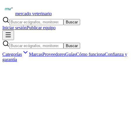
mercado veterinario
Buscar
Iniciar sesión
Publicar equipo
Buscar
Categorías
Marcas
Proveedores
Guías
Cómo funciona
Confianza y
garantía
Inicio
Equipamiento
Laboratorio clínico
Analizadores hematológicos
Marketplace veterinario profesional