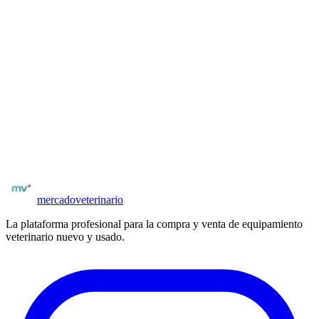
vender?
Publicá gratis y llegá a veterinarios y clínicas verificados. Sin
comisiones al publicar. Tus avisos llegan directamente a quienes los
necesitan.
Publicación con fotos, especificaciones técnicas y precio
Compradores con matrícula verificada
Posibilidad de negociar precio y condiciones
Publicar
analizadores hematológicos
mercado
veterinario
La plataforma profesional para la compra y venta de equipamiento
veterinario nuevo y usado.