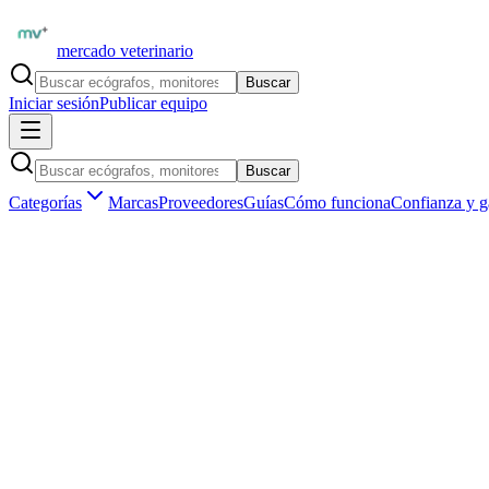
mercado veterinario
Buscar
Iniciar sesión
Publicar equipo
Buscar
Categorías
Marcas
Proveedores
Guías
Cómo funciona
Confianza y g
Inicio
Equipamiento
Laboratorio clínico
Categoría profesional
Laboratorio clínico de uso veterinario en 