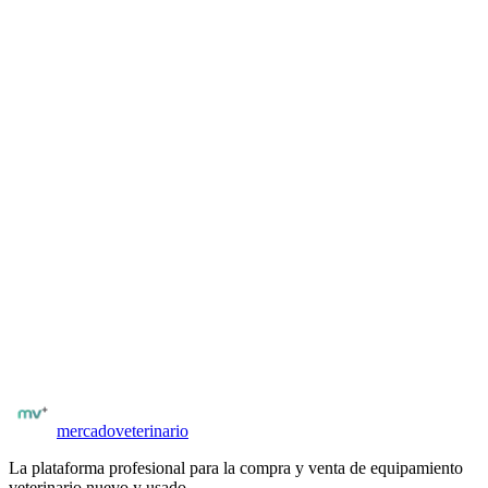
Una vez registrado y verificado por matrícula, podés acceder al
contacto del vendedor desde la ficha del equipo. El contacto es
directo: por WhatsApp, email o formulario interno según configure
el vendedor.
Para veterinarios y distribuidores
¿Tenés
analizadores orina
para vender?
Publicá gratis y llegá a veterinarios y clínicas verificados. Sin
comisiones al publicar. Tus avisos llegan directamente a quienes los
necesitan.
Publicación con fotos, especificaciones técnicas y precio
Compradores con matrícula verificada
Posibilidad de negociar precio y condiciones
Publicar
analizadores orina
mercado
veterinario
La plataforma profesional para la compra y venta de equipamiento
veterinario nuevo y usado.