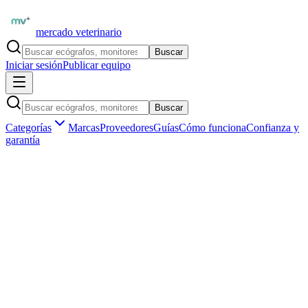
mercado veterinario
Buscar
Iniciar sesión
Publicar equipo
Buscar
Categorías
Marcas
Proveedores
Guías
Cómo funciona
Confianza y
garantía
Inicio
Equipamiento
Laboratorio clínico
Analizadores orina
Marketplace veterinario profesional