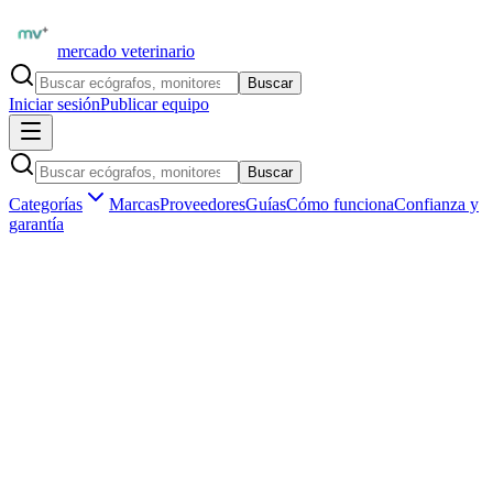
mercado veterinario
Buscar
Iniciar sesión
Publicar equipo
Buscar
Categorías
Marcas
Proveedores
Guías
Cómo funciona
Confianza y
garantía
Inicio
Equipamiento
Marcas
GE HealthCare