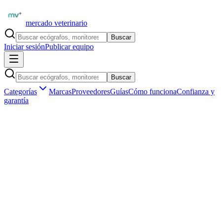
mercado veterinario
Buscar
Iniciar sesión
Publicar equipo
Buscar
Categorías
Marcas
Proveedores
Guías
Cómo funciona
Confianza y
garantía
Inicio
Equipamiento
Marcas
Mindray