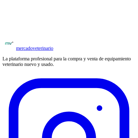
¿Buscás más marcas o categorías?
Explorá
todo el equipamiento veterinario disponible en
Argentina
:
ecógrafos, analizadores, monitores, cirugía y mucho más.
Ver equipamiento
Todas las marcas
mercado
veterinario
La plataforma profesional para la compra y venta de equipamiento
veterinario nuevo y usado.