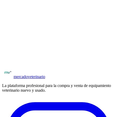
Clinica Demo Veterinaria es clínica veterinaria registrado en
Mercado Veterinario. El vendedor está registrado en la
plataforma. Solo profesionales del rubro pueden publicar
equipamiento.
¿El precio de US$ 2.600 es negociable?
Sí, el vendedor indicó que acepta ofertas. Podés hacer una
propuesta de precio al contactarlo. El precio publicado es el
de referencia máximo.
¿Tenés equipamiento para vender?
Publicá gratis y llegá a veterinarios y clínicas verificados en
Argentina. Sin comisiones al publicar.
Publicar equipo
Ver más
monitores multiparamétricos
mercado
veterinario
La plataforma profesional para la compra y venta de equipamiento
veterinario nuevo y usado.