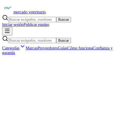
mercado veterinario
Buscar
Iniciar sesión
Publicar equipo
Buscar
Categorías
Marcas
Proveedores
Guías
Cómo funciona
Confianza y
garantía
Inicio
Equipamiento
Anestesia y monitoreo
Monitores multiparamétricos
Mindray iPM-9800 — Monitor multiparamétrico veterinario
usado