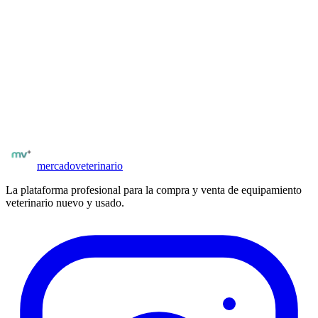
Clinica Demo Veterinaria es clínica veterinaria registrado en
Mercado Veterinario. El vendedor está registrado en la
plataforma. Solo profesionales del rubro pueden publicar
equipamiento.
¿Tenés equipamiento para vender?
Publicá gratis y llegá a veterinarios y clínicas verificados en
Argentina. Sin comisiones al publicar.
Publicar equipo
Ver más
bombas de infusión
mercado
veterinario
La plataforma profesional para la compra y venta de equipamiento
veterinario nuevo y usado.