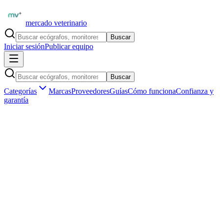
mercado veterinario
Buscar
Iniciar sesión
Publicar equipo
Buscar
Categorías
Marcas
Proveedores
Guías
Cómo funciona
Confianza y
garantía
Inicio
Equipamiento
Internación y cuidados
Bombas de infusión
Mindray SP-600 — Bomba de infusión jeringa veterinaria
nueva