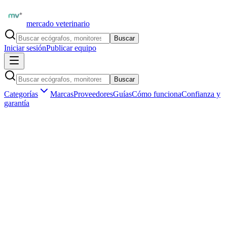
mercado veterinario
Buscar
Iniciar sesión
Publicar equipo
Buscar
Categorías
Marcas
Proveedores
Guías
Cómo funciona
Confianza y
garantía
Inicio
Material Veterinario
Insumos no farmacológicos
Material Veterinario
en
España
Encuentra y publica jeringas, suturas, test de diagnóstico, gasas,
antisépticos y más. Solo veterinarios verificados. Sin medicamentos,
sin productos regulados.
Publicar insumos
Ver proveedores
Más buscados:
Jeringas descartables
Catéteres intravenosos
Suturas