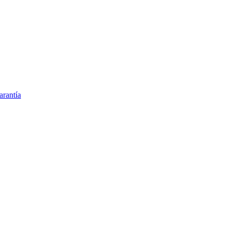
arantía
tes quirúrgicos estériles
inario en España