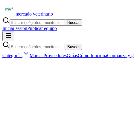
mercado veterinario
Buscar
Iniciar sesión
Publicar equipo
Buscar
Categorías
Marcas
Proveedores
Guías
Cómo funciona
Confianza y g
Inicio
Insumos veterinarios
Sutura y material quirúrgico
Guan
Insumos veterinarios ·
Sutura y material quirúrgico
Guantes quirúrgicos estériles de uso veter
Aún no hay
guantes quirúrgicos estériles
publicados en
España
.
Ser el primero en publicar
Vendedores verificados por matrícula