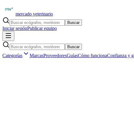
mercado veterinario
Buscar
Iniciar sesión
Publicar equipo
Buscar
Categorías
Marcas
Proveedores
Guías
Cómo funciona
Confianza y g
Inicio
Equipamiento
Marcas
Marcas de equipamiento veterinario
en
Es
Explora las marcas líderes del mercado veterinario. Encuentra equipos