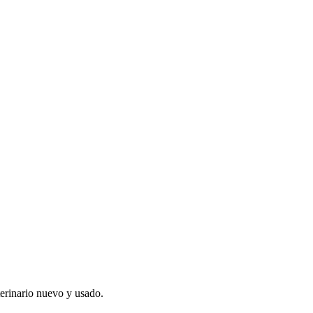
ado en España. Vendedores y proveedores verificados.
erinario nuevo y usado.