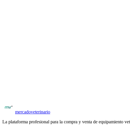
SonoScape
China
4
equipo
s
nuevo
s
Ver marca
¿Buscas un equipo específico?
Explora más de 50 categorías de equipamiento veterinario nuevo y us
Ver equipamiento
mercado
veterinario
La plataforma profesional para la compra y venta de equipamiento vet