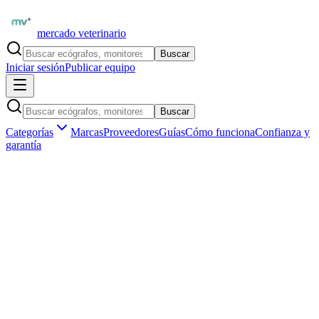
mercado veterinario
Buscar
Iniciar sesión
Publicar equipo
Buscar
Categorías
Marcas
Proveedores
Guías
Cómo funciona
Confianza y
garantía
Inicio
Equipamiento
Marcas
Esaote