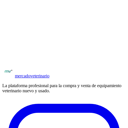
el vendedor.
Recomendamos siempre realizar una inspección física del equipo
antes de cerrar una operación, solicitar documentación de
mantenimiento y coordinar el pago mediante medios seguros y
trazables.
¿Tienes dudas o quieres reportar algo?
Escríbenos directamente. Respondemos en 24 hs hábiles.
Crear cuenta verificada
mercado
veterinario
La plataforma profesional para la compra y venta de equipamiento
veterinario nuevo y usado.