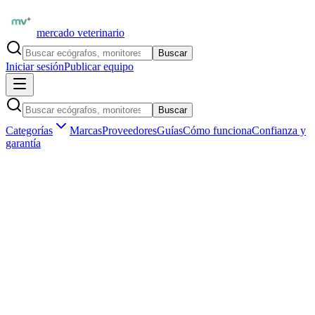
mercado veterinario
Buscar
Iniciar sesión
Publicar equipo
Buscar
Categorías
Marcas
Proveedores
Guías
Cómo funciona
Confianza y
garantía
Tu seguridad es
nuestra prioridad
Mercado Veterinario es un marketplace cerrado para profesionales
verificados. Cada medida que tomamos está diseñada para que
operes con confianza.
Identidad verificada