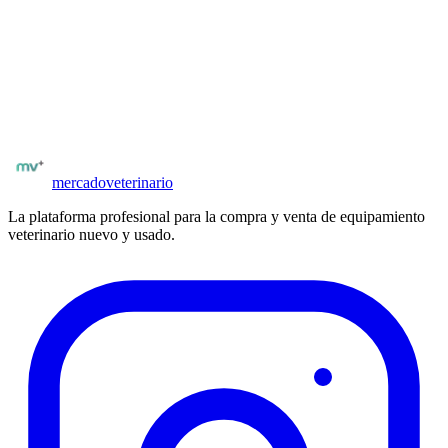
¿Buscas más marcas o categorías?
Explora
todo el equipamiento veterinario disponible en
España
:
ecógrafos, analizadores, monitores, cirugía y mucho más.
Ver equipamiento
Todas las marcas
mercado
veterinario
La plataforma profesional para la compra y venta de equipamiento
veterinario nuevo y usado.