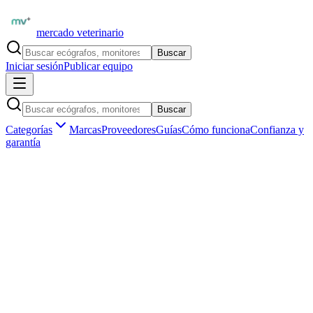
mercado veterinario
Buscar
Iniciar sesión
Publicar equipo
Buscar
Categorías
Marcas
Proveedores
Guías
Cómo funciona
Confianza y
garantía
Inicio
Equipamiento
Marcas
Chison