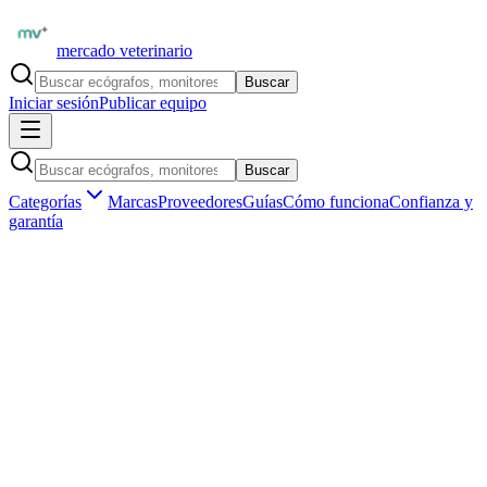
mercado veterinario
Buscar
Iniciar sesión
Publicar equipo
Buscar
Categorías
Marcas
Proveedores
Guías
Cómo funciona
Confianza y
garantía
Inicio
Proveedores
Chison Medical Technologies