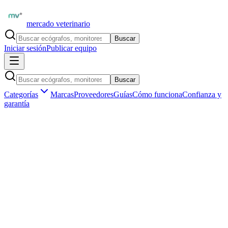
mercado veterinario
Buscar
Iniciar sesión
Publicar equipo
Buscar
Categorías
Marcas
Proveedores
Guías
Cómo funciona
Confianza y
garantía
Inicio
Equipamiento
Marcas
Samsung Medison
S
Verificada en MV
Corea del Sur