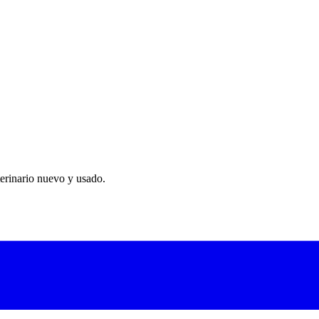
nuevo con garantía oficial, consulta el catálogo del proveedor oficial.
erificada por matrícula para contactar al vendedor.
afos, analizadores, monitores, cirugía y mucho más.
erinario nuevo y usado.