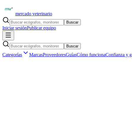
mercado veterinario
Buscar
Iniciar sesión
Publicar equipo
Buscar
Categorías
Marcas
Proveedores
Guías
Cómo funciona
Confianza y g
Inicio
Equipamiento
Marcas
Alpinion