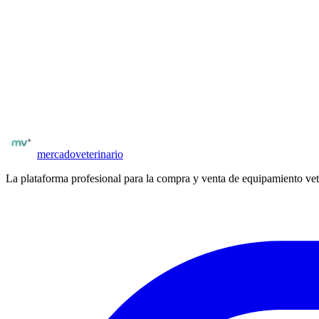
¿Cómo comprar un equipo Alpinion en España?
Tienes dos caminos en Mercado Veterinario: (1) Si buscas equipo 
veterinarios verificados. En ambos casos necesitas una cuenta v
¿Buscas más marcas o categorías?
Explora
todo el equipamiento veterinario disponible en
España
: ecógr
Ver equipamiento
Todas las marcas
mercado
veterinario
La plataforma profesional para la compra y venta de equipamiento vet