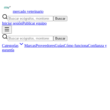
mercado veterinario
Buscar
Iniciar sesión
Publicar equipo
Buscar
Categorías
Marcas
Proveedores
Guías
Cómo funciona
Confianza y
garantía
Inicio
Insumos veterinarios
Material de laboratorio
Insumos veterinarios
Material de laboratorio veterinarios en
España
3
subcategorías
0
insumos disponibles
en
España