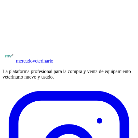
importadores verificados. El acceso está limitado a profesionales del
sector. El proceso de verificación incluye foto de matrícula o
constancia de inscripción.
¿Tienes nutrición clínica veterinaria para vender?
Publica tu stock y llega a clínicas verificadas de todo España.
Publicar ahora
mercado
veterinario
La plataforma profesional para la compra y venta de equipamiento
veterinario nuevo y usado.