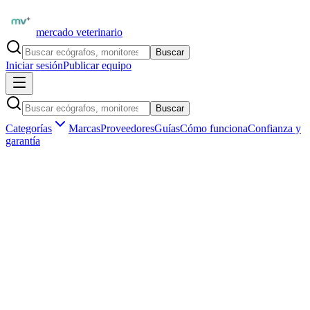
mercado veterinario
Buscar
Iniciar sesión
Publicar equipo
Buscar
Categorías
Marcas
Proveedores
Guías
Cómo funciona
Confianza y
garantía
Inicio
Insumos veterinarios
Nutrición clínica veterinaria
Insumos veterinarios
Nutrición clínica veterinaria en España
3
subcategorías
0
insumos disponibles
en
España
Tipos de
nutrición clínica veterinaria