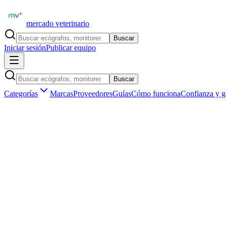
mercado veterinario
Buscar
Iniciar sesión
Publicar equipo
Buscar
Categorías
Marcas
Proveedores
Guías
Cómo funciona
Confianza y g
Inicio
Insumos veterinarios
Nutrición clínica veterinaria
Sup
Insumos veterinarios ·
Nutrición clínica veterinaria
Suplementos y vitaminas de uso veterinari
Aún no hay
suplementos y vitaminas
publicados en
España
.
Ser el primero en publicar
Vendedores verificados por matrícula