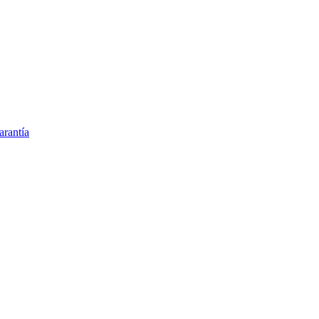
arantía
lementos y vitaminas
o en España