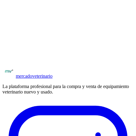
¿Cómo me contacto con el vendedor de dietas de recuperación
clínica?
Una vez registrado y verificado por matrícula, puedes acceder al
formulario de contacto desde la ficha del insumo. El vendedor recibe
tu consulta y puede responderte directamente desde el panel.
¿Tienes dietas de recuperación clínica para vender?
Publica en minutos. Llega a clínicas y veterinarios de todo España.
Publicar insumos
mercado
veterinario
La plataforma profesional para la compra y venta de equipamiento
veterinario nuevo y usado.