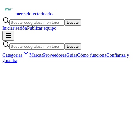
mercado veterinario
Buscar
Iniciar sesión
Publicar equipo
Buscar
Categorías
Marcas
Proveedores
Guías
Cómo funciona
Confianza y
garantía
Inicio
Insumos veterinarios
Nutrición clínica veterinaria
Dietas de recuperación clínica
Insumos veterinarios ·
Nutrición clínica veterinaria
Dietas de recuperación clínica de uso
veterinario en España
Aún no hay
dietas de recuperación clínica
publicados en
España
.