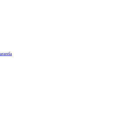
arantía
 España