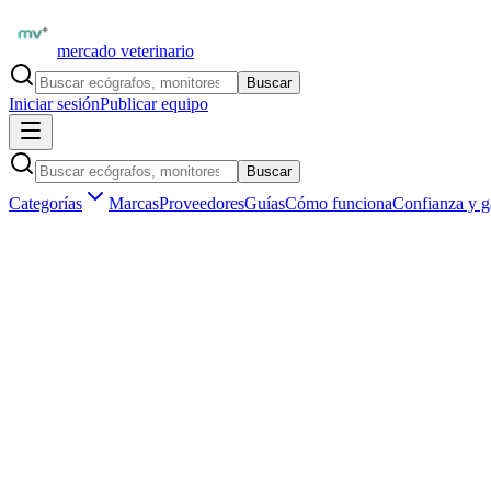
mercado veterinario
Buscar
Iniciar sesión
Publicar equipo
Buscar
Categorías
Marcas
Proveedores
Guías
Cómo funciona
Confianza y g
Inicio
Insumos veterinarios
Protección personal (EPP)
Insumos veterinarios
Protección personal (EPP) veterinarios en
3
subcategorías
0
insumos disponibles
en
España
Tipos de
protección personal (epp)