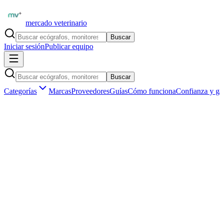
mercado veterinario
Buscar
Iniciar sesión
Publicar equipo
Buscar
Categorías
Marcas
Proveedores
Guías
Cómo funciona
Confianza y g
Inicio
Insumos veterinarios
Protección personal (EPP)
Masca
Insumos veterinarios ·
Protección personal (EPP)
Mascarillas N95 y quirúrgicas de uso vete
Aún no hay
mascarillas n95 y quirúrgicas
publicados en
España
.
Ser el primero en publicar
Vendedores verificados por matrícula