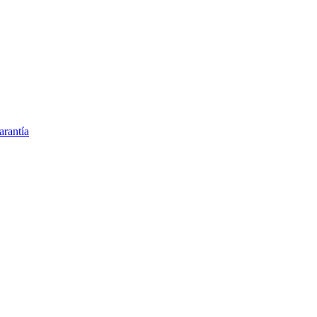
arantía
rillas N95 y quirúrgicas
rinario en España