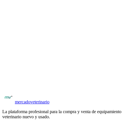
Descripción del producto
El EDAN iM8 VET es el monitor multiparamétrico compacto con
capnografía integrada de EDAN. Pantalla color de 5.7 pulgadas,
SpO2, pulso, RESP, 2 temperaturas y CO2 mainstream. Batería
integrada de litio con 10 horas de autonomía. Peso de solo 1.5 kg
para fácil transporte entre quirófanos o uso en campo. Ideal para
veterinarios que realizan anestesia en cirugías de animales de
compañía y necesitan capnografía en un dispositivo compacto y
económico.
¿Buscás más equipamiento veterinario?
Explorá el catálogo completo de equipos nuevos y usados en
Argentina
.
Catálogo
EDAN Latinoamérica
Ver equipamiento
mercado
veterinario
La plataforma profesional para la compra y venta de equipamiento
veterinario nuevo y usado.