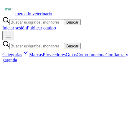
mercado veterinario
Buscar
Iniciar sesión
Publicar equipo
Buscar
Categorías
Marcas
Proveedores
Guías
Cómo funciona
Confianza y
garantía
Inicio
Proveedores
EDAN Latinoamérica
EDAN iM8 VET — Monitor Compacto Veterinario con
Capnografía
1
/
1