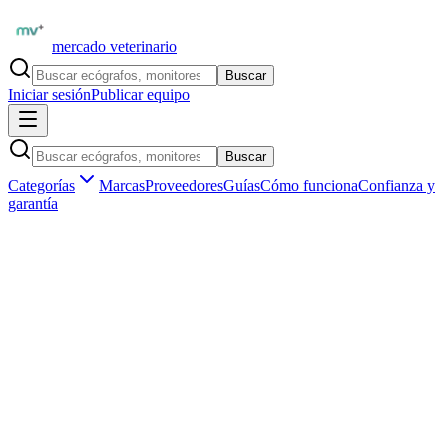
mercado veterinario
Buscar
Iniciar sesión
Publicar equipo
Buscar
Categorías
Marcas
Proveedores
Guías
Cómo funciona
Confianza y
garantía
Inicio
Proveedores
EDAN Latinoamérica