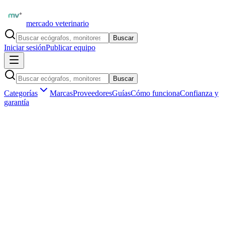
mercado veterinario
Buscar
Iniciar sesión
Publicar equipo
Buscar
Categorías
Marcas
Proveedores
Guías
Cómo funciona
Confianza y
garantía
Inicio
Proveedores
Contec Medical Argentina
Contec CMS8000VET + EtCO2 — Monitor Veterinario 7
Parámetros con Capnografía
1
/
1