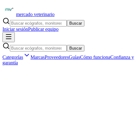
mercado veterinario
Buscar
Iniciar sesión
Publicar equipo
Buscar
Categorías
Marcas
Proveedores
Guías
Cómo funciona
Confianza y
garantía
Inicio
Equipamiento
Rehabilitación y fisioterapia
Categoría profesional