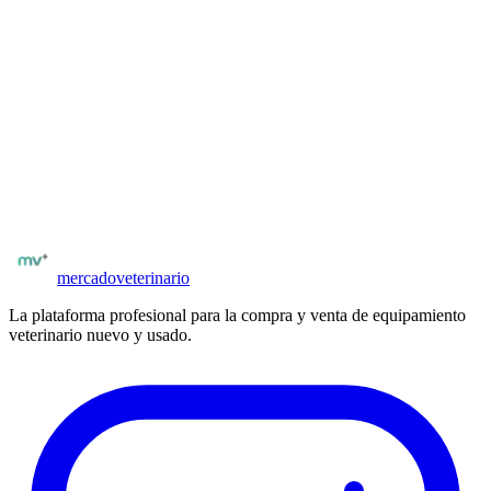
Veterinarios, clínicas y distribuidores pueden publicar equipos
nuevos o usados frente a compradores profesionales verificados. Sin
comisiones al publicar. Tus avisos llegan directamente a quienes los
necesitan.
Publicación con fotos, especificaciones técnicas y precio
Compradores con matrícula verificada
Posibilidad de negociar precio y condiciones
Publicar
rehabilitación y fisioterapia
mercado
veterinario
La plataforma profesional para la compra y venta de equipamiento
veterinario nuevo y usado.