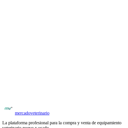
Una vez registrado y verificado por matrícula, puedes acceder al
contacto del vendedor desde la ficha del equipo. El contacto es
directo: por WhatsApp, email o formulario interno según configure
el vendedor.
Para veterinarios y distribuidores
¿Tienes
láser terapéutico
para vender?
Publica gratis y llega a veterinarios y clínicas verificados. Sin
comisiones al publicar. Tus avisos llegan directamente a quienes los
necesitan.
Publicación con fotos, especificaciones técnicas y precio
Compradores con matrícula verificada
Posibilidad de negociar precio y condiciones
Publicar
láser terapéutico
mercado
veterinario
La plataforma profesional para la compra y venta de equipamiento
veterinario nuevo y usado.