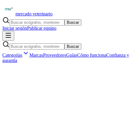
mercado veterinario
Buscar
Iniciar sesión
Publicar equipo
Buscar
Categorías
Marcas
Proveedores
Guías
Cómo funciona
Confianza y
garantía
Inicio
Equipamiento
Rehabilitación y fisioterapia
Láser terapéutico
Marketplace veterinario profesional