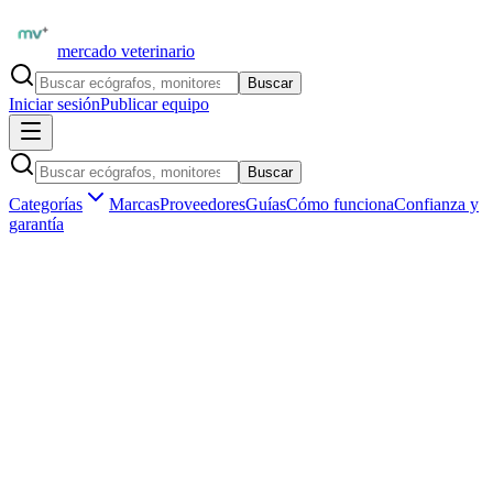
mercado veterinario
Buscar
Iniciar sesión
Publicar equipo
Buscar
Categorías
Marcas
Proveedores
Guías
Cómo funciona
Confianza y
garantía
Inicio
Equipamiento
Rehabilitación y fisioterapia
Ultrasonido terapéutico
Marketplace veterinario profesional