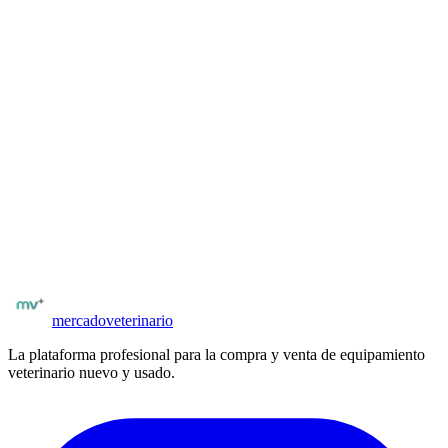
¿Tienes
odontología veterinaria
para
vender?
Veterinarios, clínicas y distribuidores pueden publicar equipos
nuevos o usados frente a compradores profesionales verificados. Sin
comisiones al publicar. Tus avisos llegan directamente a quienes los
necesitan.
Publicación con fotos, especificaciones técnicas y precio
Compradores con matrícula verificada
Posibilidad de negociar precio y condiciones
Publicar
odontología veterinaria
mercado
veterinario
La plataforma profesional para la compra y venta de equipamiento
veterinario nuevo y usado.