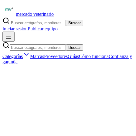
mercado veterinario
Buscar
Iniciar sesión
Publicar equipo
Buscar
Categorías
Marcas
Proveedores
Guías
Cómo funciona
Confianza y
garantía
Inicio
Equipamiento
Odontología veterinaria
Categoría profesional