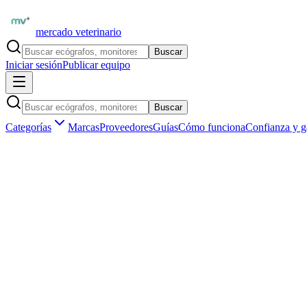
mercado veterinario
Buscar
Iniciar sesión
Publicar equipo
Buscar
Categorías
Marcas
Proveedores
Guías
Cómo funciona
Confianza y g
Inicio
Equipamiento
Odontología veterinaria
Radiografía dental veterinaria
Marketplace veterinario profesional