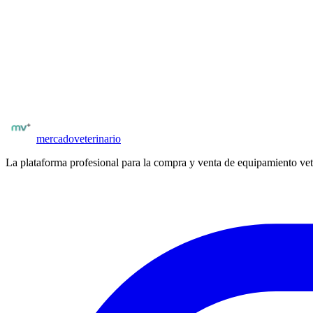
Publica gratis y llega a veterinarios y clínicas verificados. Sin comisi
Publicación con fotos, especificaciones técnicas y precio
Compradores con matrícula verificada
Posibilidad de negociar precio y condiciones
Publicar
radiografía dental veterinaria
mercado
veterinario
La plataforma profesional para la compra y venta de equipamiento vet