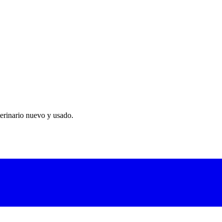
ones al publicar. Tus avisos llegan directamente a quienes los necesitan.
erinario nuevo y usado.