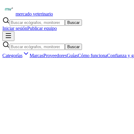
mercado veterinario
Buscar
Iniciar sesión
Publicar equipo
Buscar
Categorías
Marcas
Proveedores
Guías
Cómo funciona
Confianza y g
Inicio
Equipamiento
Odontología veterinaria
Unidades dentales veterinarias
Marketplace veterinario profesional