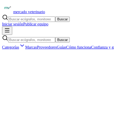
mercado veterinario
Buscar
Iniciar sesión
Publicar equipo
Buscar
Categorías
Marcas
Proveedores
Guías
Cómo funciona
Confianza y g
Inicio
Equipamiento
Laboratorio clínico
Categoría profesional
Laboratorio clínico de uso veterinario en 