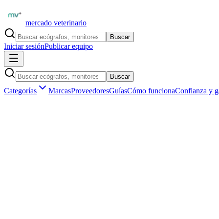
mercado veterinario
Buscar
Iniciar sesión
Publicar equipo
Buscar
Categorías
Marcas
Proveedores
Guías
Cómo funciona
Confianza y g
Inicio
Equipamiento
Laboratorio clínico
Analizadores bioquímicos
Marketplace veterinario profesional