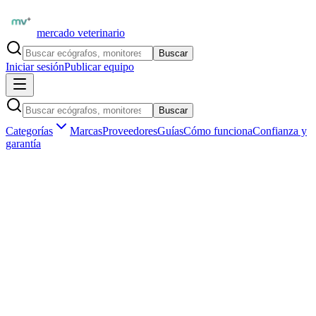
mercado veterinario
Buscar
Iniciar sesión
Publicar equipo
Buscar
Categorías
Marcas
Proveedores
Guías
Cómo funciona
Confianza y
garantía
Inicio
Equipamiento
Laboratorio clínico
Centrífugas de laboratorio
Marketplace veterinario profesional