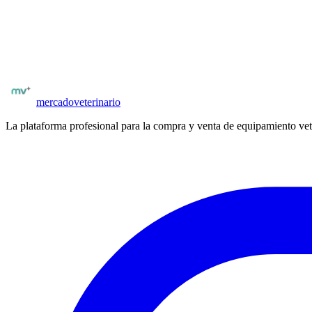
Publicación con fotos, especificaciones técnicas y precio
Compradores con matrícula verificada
Posibilidad de negociar precio y condiciones
Publicar
ecógrafos de campo
mercado
veterinario
La plataforma profesional para la compra y venta de equipamiento vet