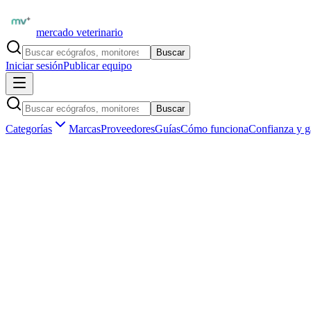
mercado veterinario
Buscar
Iniciar sesión
Publicar equipo
Buscar
Categorías
Marcas
Proveedores
Guías
Cómo funciona
Confianza y g
Inicio
Equipamiento
Grandes animales y equinos
Ecógrafos de campo
Marketplace veterinario profesional