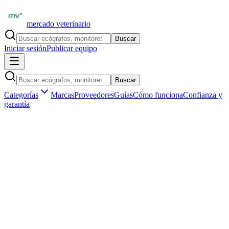
mercado veterinario
Buscar
Iniciar sesión
Publicar equipo
Buscar
Categorías
Marcas
Proveedores
Guías
Cómo funciona
Confianza y
garantía
Inicio
Proveedores
SonoScape Iberia
SonoScape X3V — Ecógrafo Laptop Veterinario Campo
1
/
1
Ecógrafos de campo
SonoScape