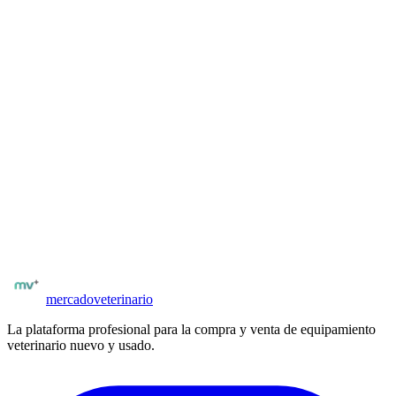
El SonoScape X3V es el ecógrafo veterinario tipo laptop de
SonoScape, orientado al trabajo en campo con grandes animales y
ganadería. Formato laptop resistente con pantalla de alta
luminosidad, Doppler color y batería de larga duración. Ideal para
diagnóstico de gestación en bovinos, reproducción equina y
exámenes en campo. IP54 sellado contra polvo y salpicaduras.
Compatible con sondas lineales de alta frecuencia para rectal y
abdominal.
¿Buscas más equipamiento veterinario?
Explora el catálogo completo de equipos nuevos y usados en
España
.
Catálogo
SonoScape Iberia
Ver equipamiento
mercado
veterinario
La plataforma profesional para la compra y venta de equipamiento
veterinario nuevo y usado.