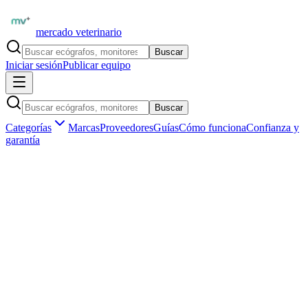
mercado veterinario
Buscar
Iniciar sesión
Publicar equipo
Buscar
Categorías
Marcas
Proveedores
Guías
Cómo funciona
Confianza y
garantía
Inicio
Equipamiento
Grandes animales y equinos
Categoría profesional