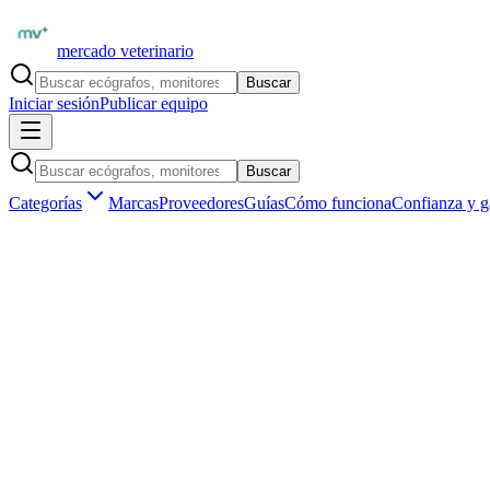
mercado veterinario
Buscar
Iniciar sesión
Publicar equipo
Buscar
Categorías
Marcas
Proveedores
Guías
Cómo funciona
Confianza y g
Inicio
Equipamiento
Diagnóstico por imagen
Ecógrafos veterinarios
Marketplace veterinario profesional