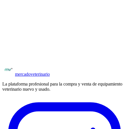
plataforma. Solo profesionales del rubro pueden publicar
equipamiento.
¿El precio de US$ 7.200 es negociable?
Sí, el vendedor indicó que acepta ofertas. Puedes hacer una
propuesta de precio al contactarlo. El precio publicado es el
de referencia máximo.
¿Tienes equipamiento para vender?
Publica gratis y llega a veterinarios y clínicas verificados en España.
Sin comisiones al publicar.
Publicar equipo
Ver más
ecógrafos veterinarios
mercado
veterinario
La plataforma profesional para la compra y venta de equipamiento
veterinario nuevo y usado.