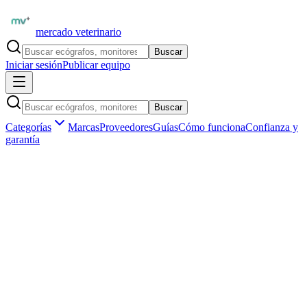
mercado veterinario
Buscar
Iniciar sesión
Publicar equipo
Buscar
Categorías
Marcas
Proveedores
Guías
Cómo funciona
Confianza y
garantía
Inicio
Equipamiento
Diagnóstico por imagen
Ecógrafos veterinarios
Mindray DC-7 Vet — Ecógrafo veterinario usado Madrid