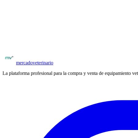
sonda rectal lineal de 7.5 MHz para grandes animales. Batería recarg
veterinaria con sondas intercambiables para todas las especies.
¿Buscas más equipamiento veterinario?
Explora el catálogo completo de equipos nuevos y usados en
España
.
Catálogo
Contec Medical Argentina
Ver equipamiento
mercado
veterinario
La plataforma profesional para la compra y venta de equipamiento vet