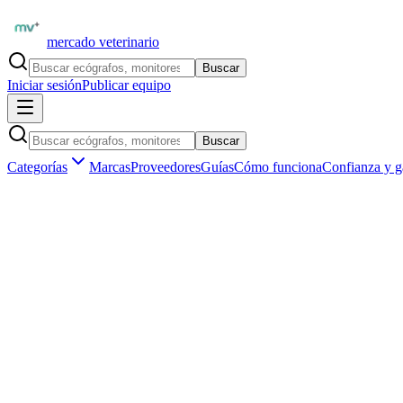
mercado veterinario
Buscar
Iniciar sesión
Publicar equipo
Buscar
Categorías
Marcas
Proveedores
Guías
Cómo funciona
Confianza y g
Inicio
Proveedores
Contec Medical Argentina
Contec CMS600P2VET — Ecógrafo Portátil Laptop para Veter
1
/
1
Destacado
Ecógrafos veterinarios
Contec