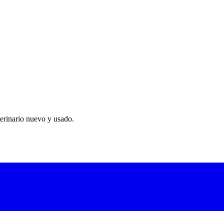
able integrada con 2 horas de autonomía. Almacenamiento interno de im
erinario nuevo y usado.