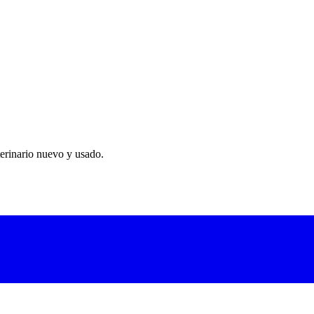
 comprometer la calidad de imagen.
na
.
erinario nuevo y usado.