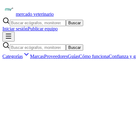
mercado veterinario
Buscar
Iniciar sesión
Publicar equipo
Buscar
Categorías
Marcas
Proveedores
Guías
Cómo funciona
Confianza y g
Inicio
Proveedores
SonoScape Iberia
SonoScape E1V — Ecógrafo Portátil Veterinario B/N
1
/
1
Ecógrafos veterinarios
SonoScape