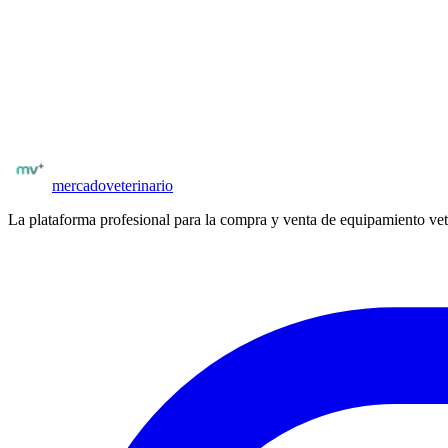
solución ideal para clínicas con presupuesto ajustado que no quieren
¿Buscás más equipamiento veterinario?
Explorá el catálogo completo de equipos nuevos y usados en
Argenti
Catálogo
SonoScape Iberia
Ver equipamiento
mercado
veterinario
La plataforma profesional para la compra y venta de equipamiento vet