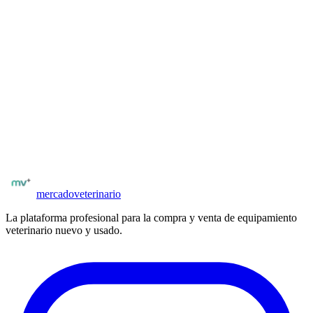
Compatible con sondas lineales de alta frecuencia para rectal y
abdominal.
Desde
US$ 9.500
Iniciar sesión para consultar
¿Buscás equipamiento veterinario?
Explorá el catálogo completo de equipos nuevos y usados en
Argentina. Vendedores y proveedores verificados.
Ver equipamiento
Todos los proveedores
mercado
veterinario
La plataforma profesional para la compra y venta de equipamiento
veterinario nuevo y usado.