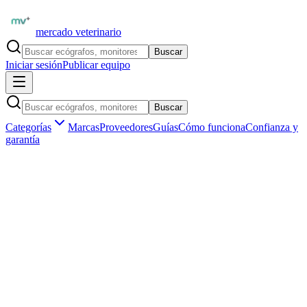
mercado veterinario
Buscar
Iniciar sesión
Publicar equipo
Buscar
Categorías
Marcas
Proveedores
Guías
Cómo funciona
Confianza y
garantía
Inicio
Proveedores
SonoScape Iberia