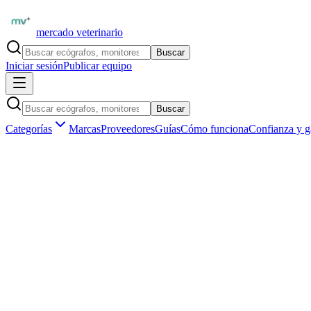
mercado veterinario
Buscar
Iniciar sesión
Publicar equipo
Buscar
Categorías
Marcas
Proveedores
Guías
Cómo funciona
Confianza y g
Inicio
Equipamiento
Diagnóstico por imagen
Ecógrafos veterinarios
SonoScape S2 Vet — Ecógrafo portátil veterinario usado