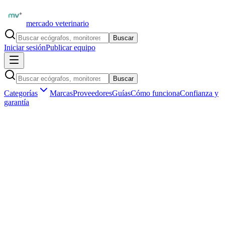
mercado veterinario
Buscar
Iniciar sesión
Publicar equipo
Buscar
Categorías
Marcas
Proveedores
Guías
Cómo funciona
Confianza y
garantía
Inicio
Formación
Libros veterinarios
Ecografía abdominal en el perro y el gato