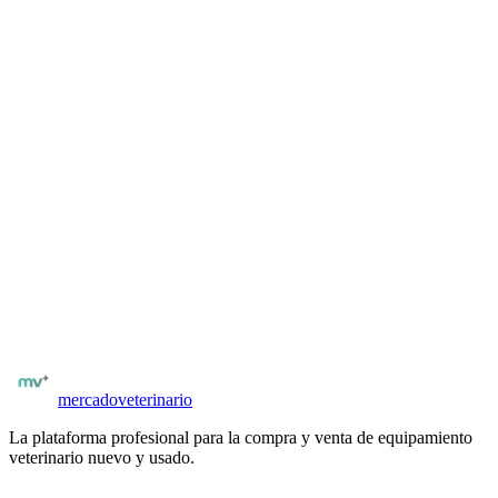
hallazgos normales y patologicos.
Comprar en
Multimedica Ediciones Veterinarias
Libros relacionados
Diagnóstico por imagen en pequeños animales
Donald E. Thrall
Seguí explorando el catálogo
Libros de veterinaria en
Argentina
Ver todos los libros
mercado
veterinario
La plataforma profesional para la compra y venta de equipamiento
veterinario nuevo y usado.