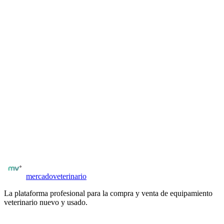
Comprar en
Multimedica Ediciones Veterinarias
Libros relacionados
Ecografía abdominal en el perro y el gato
Paul Mannion
Seguí explorando el catálogo
Libros de veterinaria en
Argentina
Ver todos los libros
mercado
veterinario
La plataforma profesional para la compra y venta de equipamiento
veterinario nuevo y usado.