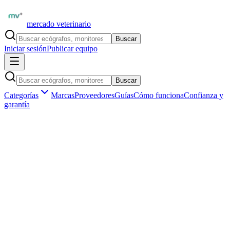
mercado veterinario
Buscar
Iniciar sesión
Publicar equipo
Buscar
Categorías
Marcas
Proveedores
Guías
Cómo funciona
Confianza y
garantía
Inicio
Formación
Libros veterinarios
Diagnóstico por imagen en pequeños animales