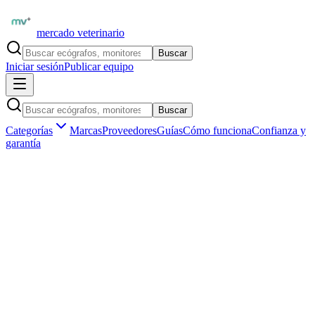
mercado veterinario
Buscar
Iniciar sesión
Publicar equipo
Buscar
Categorías
Marcas
Proveedores
Guías
Cómo funciona
Confianza y
garantía
Inicio
Proveedores
Laboratorios BioVet
Kit reactivos hematologia veterinaria 500 determinaciones
Kit reactivos hematologia veterinaria 500