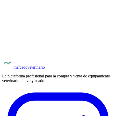
partes. Compatible con Mindray BC-2800, 3000 y 5300.
Desde
170 €
aprox.
Iniciar sesión para consultar
¿Buscas equipamiento veterinario?
Explora el catálogo completo de equipos nuevos y usados en
España. Vendedores y proveedores verificados.
Ver equipamiento
Todos los proveedores
mercado
veterinario
La plataforma profesional para la compra y venta de equipamiento
veterinario nuevo y usado.