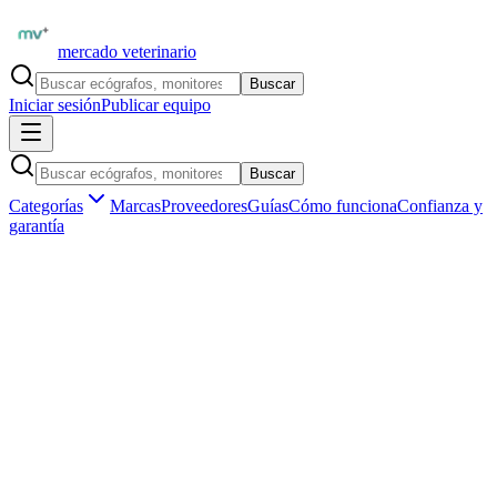
mercado veterinario
Buscar
Iniciar sesión
Publicar equipo
Buscar
Categorías
Marcas
Proveedores
Guías
Cómo funciona
Confianza y
garantía
Inicio
Proveedores
Laboratorios BioVet
L
Verificado
Laboratorios BioVet